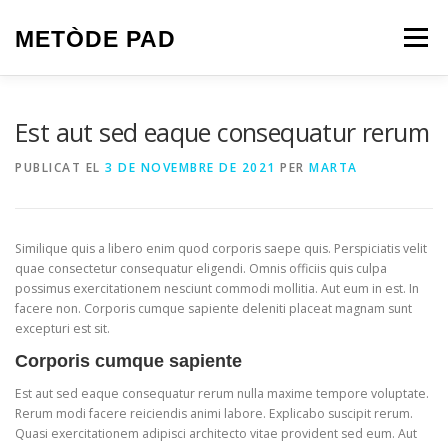
Vés
al
METÒDE PAD
Menú
contingut
HOME
BLOG
ABOUT
CONTACT
Est aut sed eaque consequatur rerum
PUBLICAT EL
3 DE NOVEMBRE DE 2021
PER
MARTA
PORTFOLIO
SERVICES
Similique quis a libero enim quod corporis saepe quis. Perspiciatis velit
quae consectetur consequatur eligendi. Omnis officiis quis culpa
possimus exercitationem nesciunt commodi mollitia. Aut eum in est. In
facere non. Corporis cumque sapiente deleniti placeat magnam sunt
excepturi est sit.
Corporis cumque sapiente
Est aut sed eaque consequatur rerum nulla maxime tempore voluptate.
Rerum modi facere reiciendis animi labore. Explicabo suscipit rerum.
Quasi exercitationem adipisci architecto vitae provident sed eum. Aut